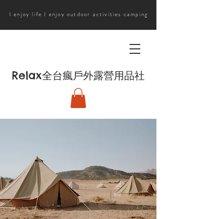
I enjoy life I enjoy outdoor activities camping
Relax
全台瘋戶外露營用品社