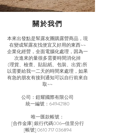
關於我們
本來出發點是幫露友團購露營商品，現
在變成幫露友找便宜又好用的東西~~
企業化經營，全面電腦化處理，因為一
次進來的量很多需要時間消化掉
(理貨、檢查、貼貼紙、包裝、出貨)所
以需要給我一二天的時間來處理，如果
有急的朋友有接到通知可以自行前來自
取~~
公司：鎧耀國際有限公司
統一編號：64942180
唯一匯款帳號：
[合作金庫] 銀行代碼006─佳里分行
[帳號]
0610 717 036894