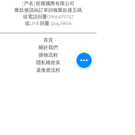
[戶名] 鎧耀國際有限公司
匯款後請由訂單回報匯款後五碼
或電話回覆0966479742
或LINE回覆 @sly3861h
首頁
關於我們
購物流程
隱私權政策
退換貨流程
訂閱我
現在訂閱