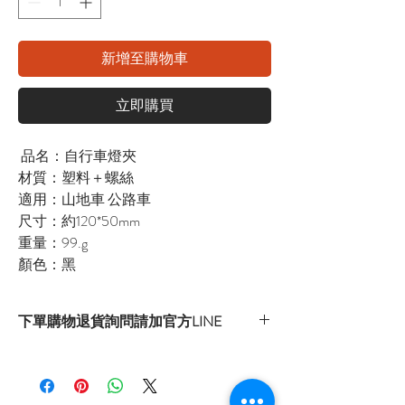
新增至購物車
立即購買
品名：自行車燈夾
材質：塑料＋螺絲
適用：山地車 公路車
尺寸：約120*50mm
重量：99.g
顏色：黑
下單購物退貨詢問請加官方LINE
官方LINE：@sly3861h
或至首頁下方各拍賣連結處自行下單選購