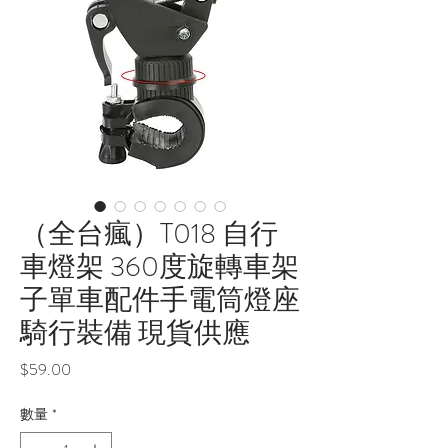
（全台瘋）T018 自行
車燈架 360度旋轉車架
子單車配件手電筒燈座
騎行裝備 現貨供應
價
$59.00
格
數量
*