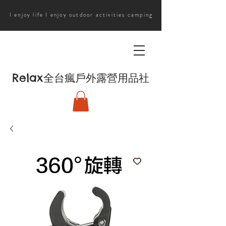
I enjoy life I enjoy outdoor activities camping
Relax
全台瘋戶外露營用品社