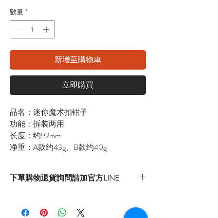
數量
*
新增至購物車
立即購買
品名：迷你魔术扣钳子
功能：拆装两用
长度：约92mm
净重：A款约43g、B款约40g
下單購物退貨詢問請加官方LINE
官方LINE：@sly3861h
或至首頁下方各拍賣連結處自行下單選購