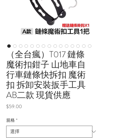
（全台瘋）T017 鏈條
魔術扣鉗子 山地車自
行車鏈條快拆扣 魔術
扣 拆卸安裝扳手工具
AB二款 現貨供應
價
$59.00
格
規格
*