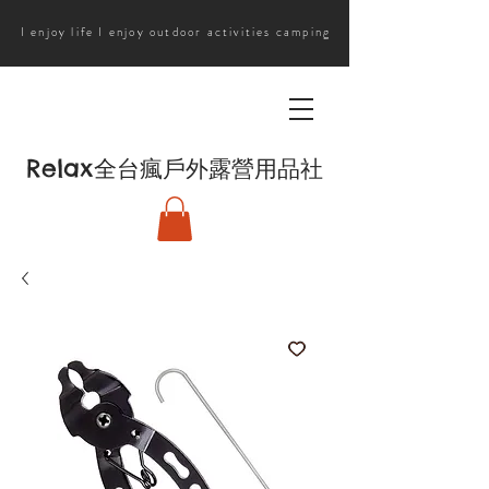
I enjoy life I enjoy outdoor activities camping
Relax
全台瘋戶外露營用品社