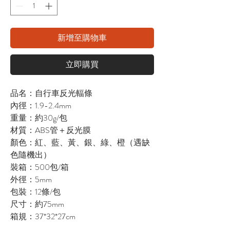
新增至購物車
立即購買
品名：自行車反光輻條
內徑：1.9-2.4mm
重量：約30g/包
材質：ABS管＋反光膜
顏色：紅、藍、黃、銀、綠、橙（遇缺
色隨機出）
裝箱：500包/箱
外徑：5mm
包裝：12條/包
尺寸：約75mm
箱規：37*32*27cm