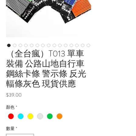
（全台瘋）T013 單車
裝備 公路山地自行車
鋼絲卡條 警示條 反光
輻條灰色 現貨供應
價
$39.00
格
顏色
*
數量
*