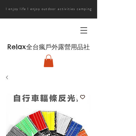
I enjoy life I enjoy outdoor activities camping
Relax
全台瘋戶外露營用品社