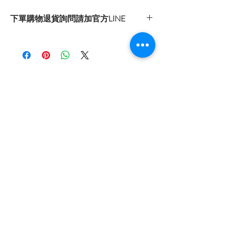
下單購物退貨詢問請加官方LINE
官方LINE：@sly3861h
或至首頁下方各拍賣連結處自行下單選購
首頁
關於我們
購物流程
隱私權政策
退換貨流程
訂閱我
現在訂閱