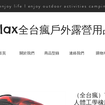
 enjoy life I enjoy outdoor activities campi
lax
全台瘋戶外露營用
首頁
關於我們
商品型錄
連絡我們
購物
（全台瘋）T
人體工學橡