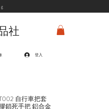
ng
品社
登入
車
002 自行車把套
膠鎖死手把 鋁合金