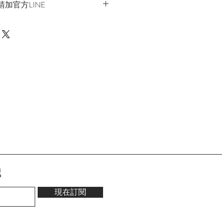
加官方LINE
h
連結處自行下單選購
我
現在訂閱