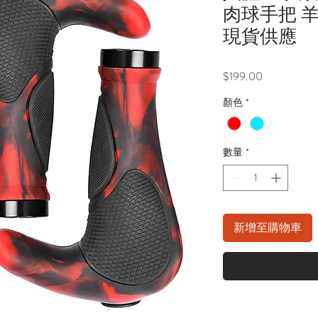
肉球手把 
現貨供應
價
$199.00
格
顏色
*
數量
*
新增至購物車