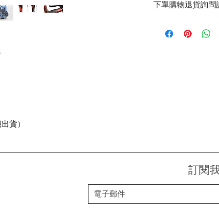
下單購物退貨詢問請
官方LINE：@sly3861
或至首頁下方各拍賣
手
機出貨）
訂閱