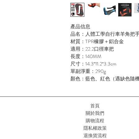
產品信息
品名：人體工學自行車羊角把
材質：TPR橡膠＋鋁合金
適用：22.2口徑車把
長度：140MM
尺寸：14.3*11.2*3.3cm
單副淨重：290g
顏色：藍色、紅色（遇缺色隨
首頁
關於我們
購物流程
隱私權政策
退換貨流程