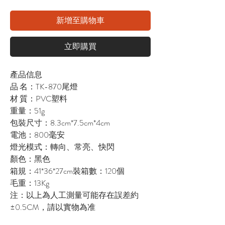
新增至購物車
立即購買
產品信息
品 名：TK-870尾燈
材 質：PVC塑料
重量：51g
包裝尺寸：8.3cm*7.5cm*4cm
電池：800毫安
燈光模式：轉向、常亮、快閃
顏色：黑色
箱規：41*36*27cm裝箱數：120個
毛重：13Kg
注：以上為人工測量可能存在誤差約
±0.5CM，請以實物為准