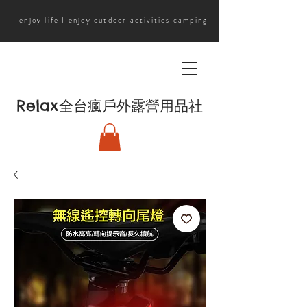
I enjoy life I enjoy outdoor activities camping
Relax
全台瘋戶外露營用品社