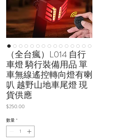
（全台瘋）L014 自行
車燈 騎行裝備用品 單
車無線遙控轉向燈有喇
叭 越野山地車尾燈 現
貨供應
價
$250.00
格
數量
*