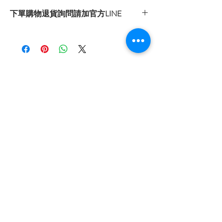
下單購物退貨詢問請加官方LINE
官方LINE：@sly3861h
或至首頁下方各拍賣連結處自行下單選購
首頁
關於我們
購物流程
隱私權政策
退換貨流程
訂閱我
現在訂閱