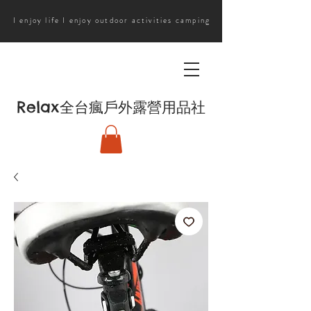
I enjoy life I enjoy outdoor activities camping
Relax
全台瘋戶外露營用品社