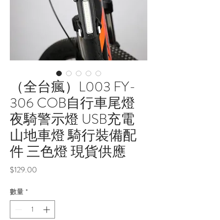
（全台瘋）L003 FY-
306 COB自行車尾燈
夜騎警示燈 USB充電
山地車燈 騎行裝備配
件 三色燈 現貨供應
價
$129.00
格
數量
*