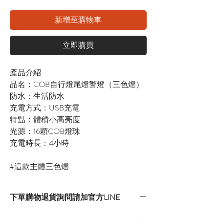
新增至購物車
立即購買
產品介紹
品名：COB自行燈尾燈警燈（三色燈）
防水：生活防水
充電方式：USB充電
特點：體積小高亮度
光源：16顆COB燈珠
充電時長：4小時
#這款主體三色燈
下單購物退貨詢問請加官方LINE
官方LINE：@sly3861h