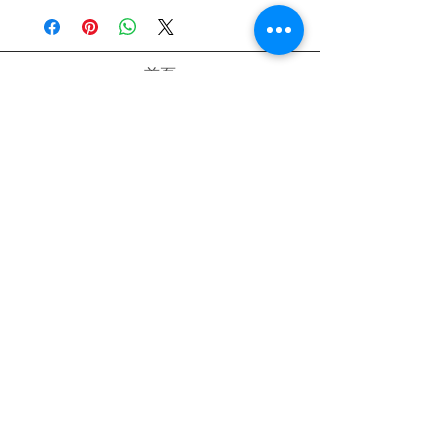
或至首頁下方各拍賣連結處自行下單選購
首頁
關於我們
購物流程
隱私權政策
退換貨流程
訂閱我
現在訂閱