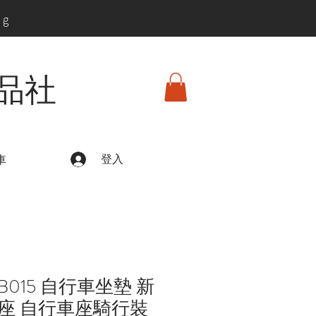
ng
品社
登入
車
015 自行車坐墊 新
座 自行車座騎行裝