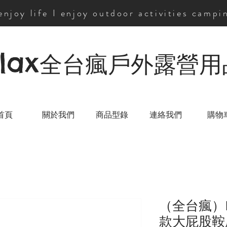
 enjoy life I enjoy outdoor activities campi
lax
全台瘋戶外露營用
首頁
關於我們
商品型錄
連絡我們
購物
（全台瘋）B
款大屁股鞍