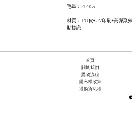
毛重：21.4KG
材質： PU皮+UV印刷+高彈聚
貼標識
首頁
關於我們
購物流程
隱私權政策
退換貨流程