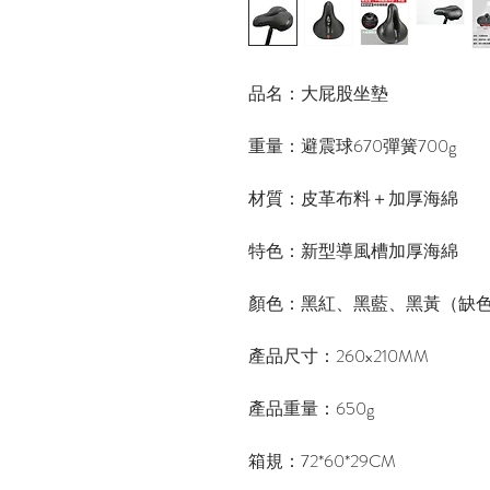
品名：大屁股坐墊
重量：避震球670彈簧700g
材質：皮革布料＋加厚海綿
特色：新型導風槽加厚海綿
顏色：黑紅、黑藍、黑黃（缺
產品尺寸：260x210MM
產品重量：650g
箱規：72*60*29CM