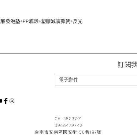
氨酯發泡墊+PP底殼+塑膠減震彈簧+反光
訂閱
06-3583791
0966479742
台南市安南區國安街156巷187號