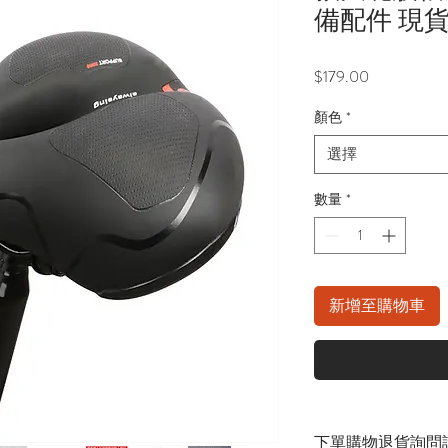
備配件 現
價
$179.00
格
顏色
*
選擇
數量
*
新增至購物車
下單購物退貨詢問請