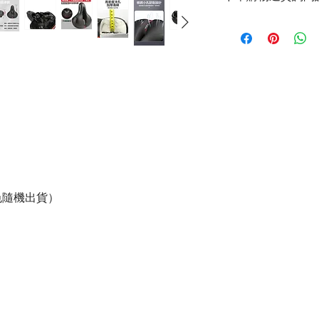
官方LINE：@sly3861
或至首頁下方各拍賣
色隨機出貨）