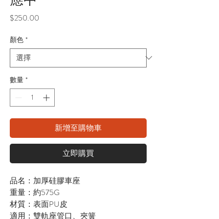
價
$250.00
格
顏色
*
數量
*
新增至購物車
立即購買
品名：加厚硅膠車座
重量：約575G
材質：表面PU皮
適用：雙軌座管口、夾簧