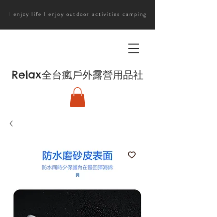
I enjoy life I enjoy outdoor activities camping
Relax
全台瘋戶外露營用品社