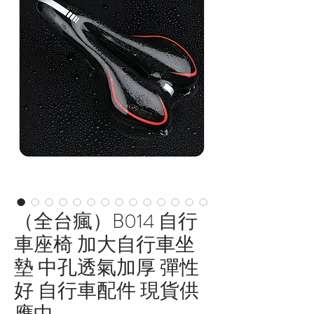
（全台瘋）B014 自行
車座椅 加大自行車坐
墊 中孔透氣加厚 彈性
好 自行車配件 現貨供
應中