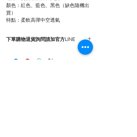
顏色：紅色、藍色、黑色（缺色隨機出
貨）
特點：柔軟高彈中空透氣
下單購物退貨詢問請加官方LINE
官方LINE：@sly3861h
或至首頁下方各拍賣連結處自行下單選購
首頁
關於我們
購物流程
隱私權政策
退換貨流程
訂閱我