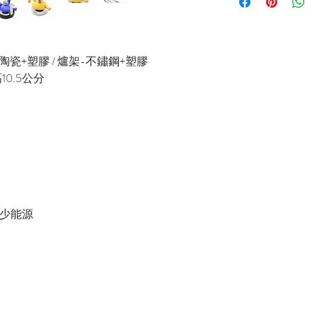
或至首頁下方各拍賣
陶瓷+塑膠 / 爐架-不鏽鋼+塑膠
10.5公分
減少能源