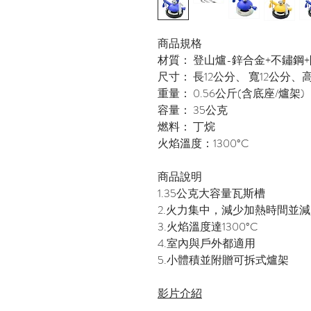
商品規格
材質： 登山爐-鋅合金+不鏽鋼+
尺寸： 長12公分、 寬12公分、高
重量： 0.56公斤(含底座/爐架)
容量： 35公克
燃料： 丁烷
火焰溫度：1300°C
商品說明
1.35公克大容量瓦斯槽
2.火力集中，減少加熱時間並
3.火焰溫度達1300°C
4.室內與戶外都適用
5.小體積並附贈可拆式爐架
影片介紹