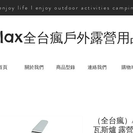
 enjoy life I enjoy outdoor activities campi
lax
全台瘋戶外露營用
首頁
關於我們
商品型錄
連絡我們
購物
（全台瘋）A
瓦斯爐 露