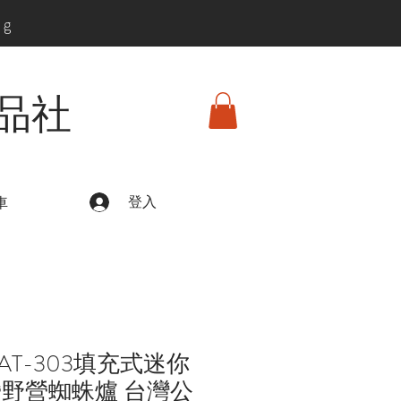
ng
品社
登入
車
T-303填充式迷你
營野營蜘蛛爐 台灣公