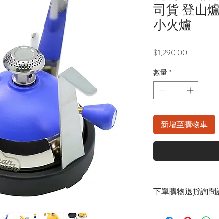
司貨 登山爐
小火爐
價
$1,290.00
格
數量
*
新增至購物車
下單購物退貨詢問請
官方LINE：@sly3861