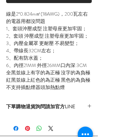
線是2*0.824m㎡(18AWG)，200瓦左右
的電器用都沒問題
1、套頭沖壓成型 注塑母座更加牢固；
2、套頭 沖壓成型 注塑母座更加牢固；
3、內壓金屬罩 更耐壓 不易變型；
4、帶線長32CM左右；
5、配有防水蓋；
6、內徑21MM 外徑26MM口內深:3CM
全黑並線上有字的為正極 沒字的為負極
紅黑並線上紅色的為正極 黑色的為負極
不支持插點煙器頭加熱點煙
下單購物退貨詢問請加官方LINE
官方LINE：@sly3861h
或至首頁下方各拍賣連結處自行下單選購