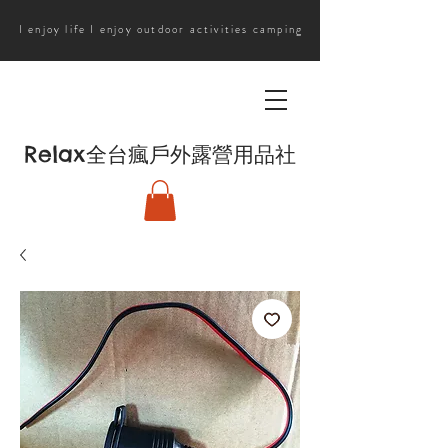
I enjoy life I enjoy outdoor activities camping
Relax
全台瘋戶外露營用品社