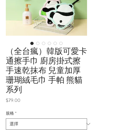
（全台瘋）韓版可愛卡
通擦手巾 廚房掛式擦
手速乾抹布 兒童加厚
珊瑚絨毛巾 手帕 熊貓
系列
價
$79.00
格
規格
*