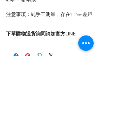
注意事項：純手工測量，存在1-2cm差距
下單購物退貨詢問請加官方LINE
官方LINE：@sly3861h
或至首頁下方各拍賣連結處自行下單選購
自取：台南市安南區國安街156巷187號
0966479742
首頁
關於我們
購物流程
隱私權政策
退換貨流程
訂閱我