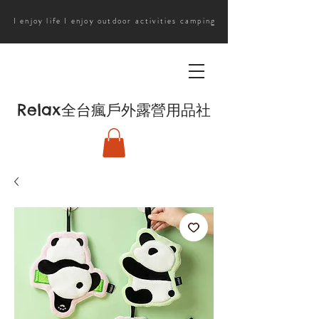
I enjoy life I enjoy outdoor activities camping
Relax
全台瘋戶外露營用品社