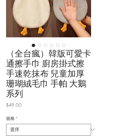
（全台瘋）韓版可愛卡
通擦手巾 廚房掛式擦
手速乾抹布 兒童加厚
珊瑚絨毛巾 手帕 大鵝
系列
價
$49.00
格
規格
*