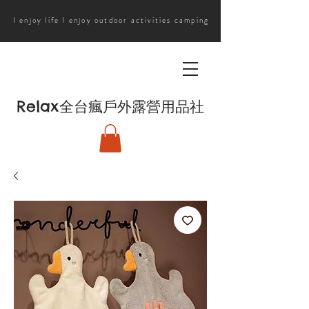
I enjoy life I enjoy outdoor activities camping
Relax
全台瘋戶外露營用品社