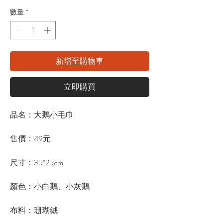
數量
*
新增至購物車
立即購買
品名：大鵝小毛巾
售價：49元
尺寸：35*25cm
顏色：小白鵝、小灰鵝
布料：珊瑚絨