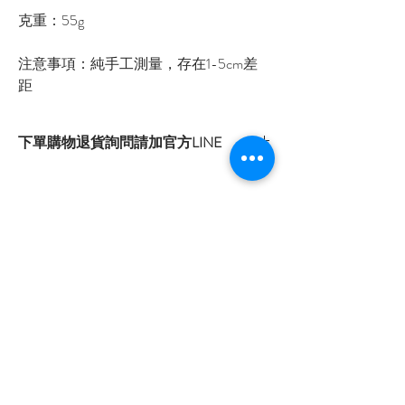
克重：55g
注意事項：純手工測量，存在1-5cm差
距
下單購物退貨詢問請加官方LINE
官方LINE：@sly3861h
或至首頁下方各拍賣連結處自行下單選購
自取：台南市安南區國安街156巷187號
0966479742
首頁
關於我們
購物流程
隱私權政策
退換貨流程