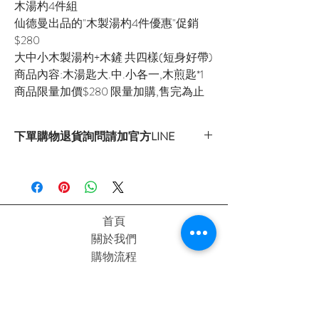
木湯杓4件組
仙德曼出品的"木製湯杓4件優惠"促銷
$280
大中小木製湯杓+木鏟 共四樣(短身好帶)
商品內容:木湯匙大.中.小各一,木煎匙*1
商品限量加價$280 限量加購,售完為止
下單購物退貨詢問請加官方LINE
官方LINE：@sly3861h
或至首頁下方各拍賣連結處自行下單選購
首頁
關於我們
購物流程
隱私權政策
退換貨流程