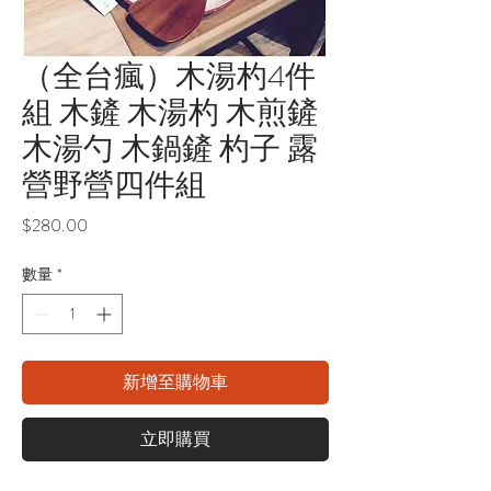
（全台瘋）木湯杓4件
組 木鏟 木湯杓 木煎鏟
木湯勺 木鍋鏟 杓子 露
營野營四件組
價
$280.00
格
數量
*
新增至購物車
立即購買