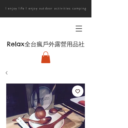
I enjoy life I enjoy outdoor activities camping
Relax
全台瘋戶外露營用品社