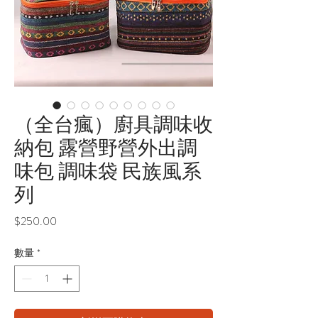
（全台瘋）廚具調味收
納包 露營野營外出調
味包 調味袋 民族風系
列
價
$250.00
格
數量
*