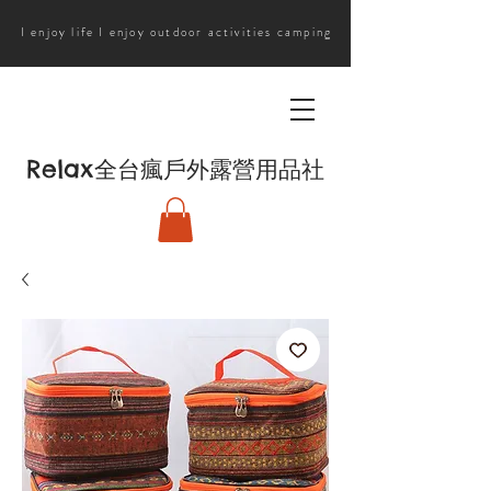
I enjoy life I enjoy outdoor activities camping
Relax
全台瘋戶外露營用品社