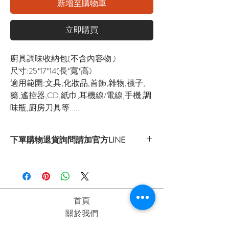
新增至購物車
立即購買
廚具調味收納包(不含內容物 )
尺寸:25*17*14(長*寬*高)
適用範圍:文具,化妝品,首飾,雜物,襪子,
藥,遙控器,CD,紙巾,耳機線/電線,手機,調
味瓶,廚房刀具等.....
下單購物退貨詢問請加官方LINE
官方LINE：@sly3861h
或至首頁下方各拍賣連結處自行下單選購
首頁
關於我們
購物流程