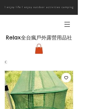
I enjoy life I enjoy outdoor activities camping
Relax
全台瘋戶外露營用品社