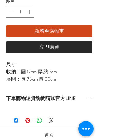
數量
*
新增至購物車
立即購買
尺寸
收納：圓 17cm 厚 約5cm
展開：長 76cm 圓 38cm
下單購物退貨詢問請加官方LINE
官方LINE：@sly3861h
或至首頁下方各拍賣連結處自行下單選購
首頁