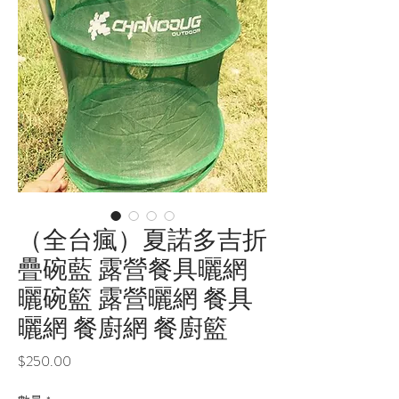
（全台瘋）夏諾多吉折
疊碗藍 露營餐具曬網
曬碗籃 露營曬網 餐具
曬網 餐廚網 餐廚籃
價
$250.00
格