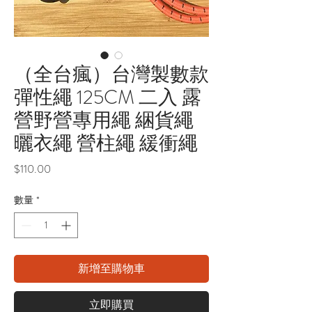
（全台瘋）台灣製數款
彈性繩 125CM 二入 露
營野營專用繩 綑貨繩
曬衣繩 營柱繩 緩衝繩
價
$110.00
格
數量
*
新增至購物車
立即購買