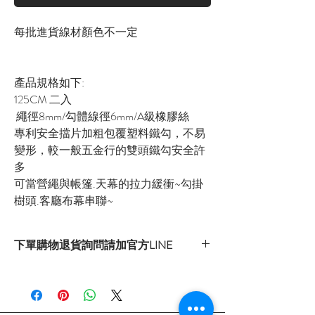
每批進貨線材顏色不一定
產品規格如下:
125CM 二入
繩徑8mm/勾體線徑6mm/A級橡膠絲
專利安全擋片加粗包覆塑料鐵勾，不易
變形，較一般五金行的雙頭鐵勾安全許
多
可當營繩與帳篷.天幕的拉力緩衝~勾掛
樹頭.客廳布幕串聯~
下單購物退貨詢問請加官方LINE
官方LINE：@sly3861h