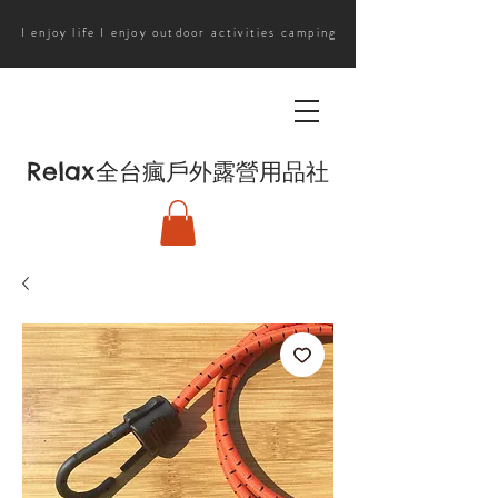
I enjoy life I enjoy outdoor activities camping
Relax
全台瘋戶外露營用品社