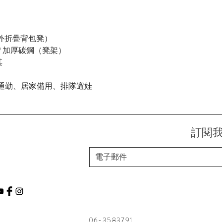
戶外折疊背包凳）
/ 加厚碳鋼（凳架）
其
行通勤、居家備用、排隊遛娃
訂閱
06-3583791