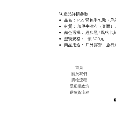
🔍 產品詳情參數
品名： PSS 背包手包凳（
材質： 加厚牛津布（凳面） 
顏色選擇： 經典黑 / 風格卡
型號規格： L號 300元
商品用途： 戶外露營、旅
首頁
關於我們
購物流程
隱私權政策
退換貨流程