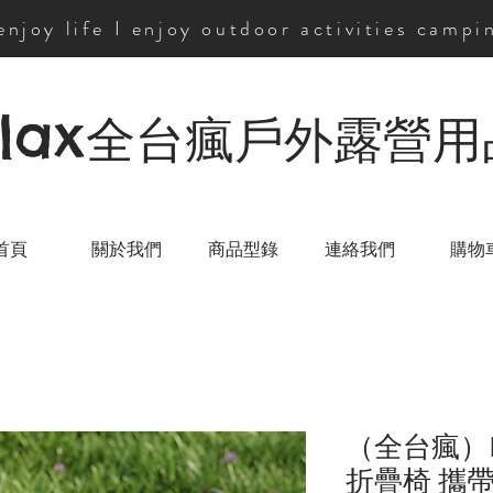
 enjoy life I enjoy outdoor activities campi
lax
全台瘋戶外露營用
首頁
關於我們
商品型錄
連絡我們
購物
（全台瘋）
折疊椅 攜