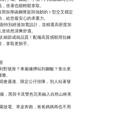
品，坐著也能輕鬆拿取。
 採用加厚碳鋼凳架與強韌的 X 型交叉穩定
動，給您最安心的承重力。
 椅面特別經過加寬設計，並精選高密度加
久坐依然清爽舒適。
卡頓 細節成就品質！配備高質感順滑拉鍊
咬，拿取更順手。
景
買不到對號座？車廂擁擠站到腳酸？拿出來
優雅。
、演唱會週邊、限定公仔排隊，別人站著發
營必備，黑與卡其雙色完美融入自然山林美
子去公園放電、草皮奔跑，爸爸媽媽再也不用
。