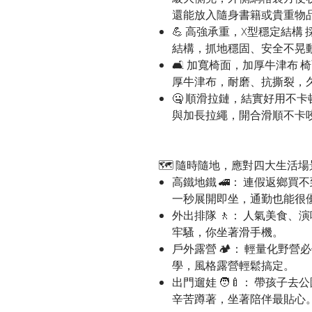
還能放入隨身書籍或貴重物
💪 高強承重，X型穩定結構
結構，抓地穩固、安全不晃
🛋️ 加寬椅面，加厚牛津布
厚牛津布，耐磨、抗撕裂，
🤐 順滑拉鏈，結實好用不
與加長拉繩，開合滑順不卡
🗺️ 隨時隨地，應對四大生活場
高鐵地鐵 🚄： 連假返鄉
一秒展開即坐，通勤也能很
外出排隊 🚶： 人氣美食
牢騷，你坐著滑手機。
戶外露營 🏕️： 輕量化野
學，風格露營輕鬆搞定。
出門遛娃 🧑‍🍼： 帶孩
辛苦蹲著，坐著陪伴最貼心