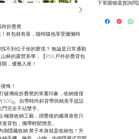
下單購物退貨詢問請
官方LINE：@sly3
單選購
式斜跨折疊凳
自取：台南市安南區國安街
凳！有包就有座，隨時隨地享受慵懶時
找不到位子坐的窘境？ 無論是日常通勤
山林的露營美學，【PSS 戶外折疊背包
展開，優雅入座！
不後悔！
走 打破傳統折疊凳的笨重印象，收納後僅
 500g。自帶時尚斜背帶與精美手提設
出門完全不佔雙手。
一點 極致收納工藝，摺疊後的纖薄身形只
塞進背包，攜帶輕鬆愜意。
+ 內側隱藏收納 凳子本身就是收納包！升
收納手機、鑰匙、小物；內側隱藏式空間