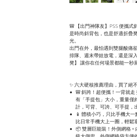
🎒 【出門神隊友】PSS 便攜
是時尚斜背包，也是舒適折疊
光。
出門在外，最怕遇到雙腿酸痛卻
排隊、週末帶娃放電，還是深入
凳】 讓你在任何場景都能一秒
✨ 六大硬核推薦理由，買了絕
🎒 斜跨！超便攜！一背就
有「手提包」大小，重量僅約
計，可背、可誇、可手提，
📱 體積小巧，只比手機大
比日常手機大上一圈，輕鬆
📦 雙層巨能裝！外側網格 
級大側兜，外側網格袋方便