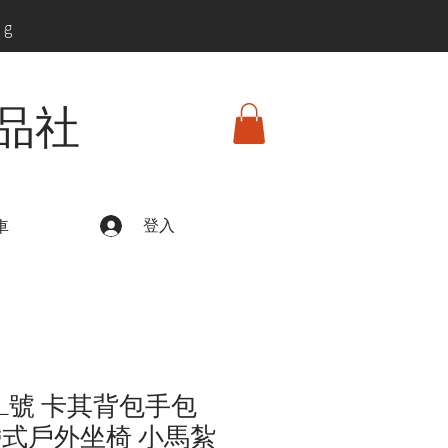
ng
品社
登入
車
L號 卡其背包手包
帶式戶外坐椅 小馬紮