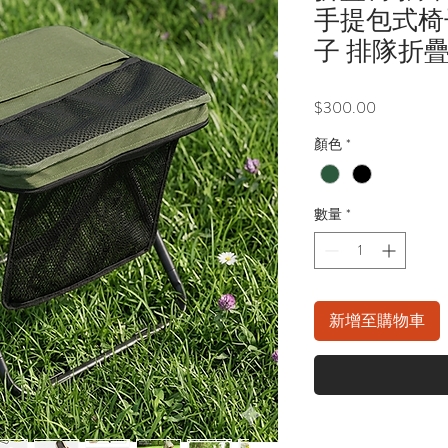
手提包式椅
子 排隊折
價
$300.00
格
顏色
*
數量
*
新增至購物車