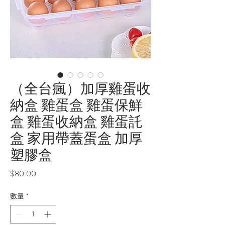
（全台瘋）加厚雞蛋收
納盒 雞蛋盒 雞蛋保鮮
盒 雞蛋收納盒 雞蛋託
盒 家用帶蓋蛋盒 加厚
塑膠盒
價
$80.00
格
數量
*