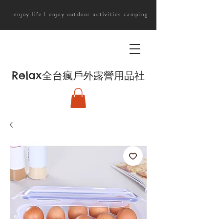
I enjoy life I enjoy outdoor activities camping
Relax
全台瘋戶外露營用品社