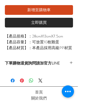
新增至購物車
立即購買
【產品規格】：28cmX13cmX7.5cm
【產品容量】：可放置10枚雞蛋
【產品材質】：本產品採用高級PP材質
下單購物退貨詢問請加官方LINE
官方LINE：@sly3861h
或至首頁下方各拍賣連結處自行下單選購
首頁
關於我們
購物流程