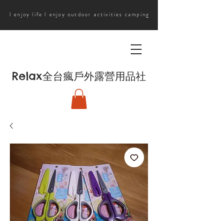
I enjoy life I enjoy outdoor activities camping
Relax
全台瘋戶外露營用品社