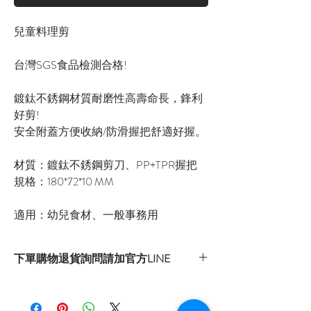
兒童料理剪
台灣SGS食品檢測合格!
鍍鈦不銹鋼材質耐磨性高壽命長，鋒利
好剪!
安全附蓋方便收納/防滑握把舒適好握。
材質：鍍鈦不銹鋼剪刀、PP+TPR握把
規格：180*72*10 MM
適用：幼兒食材、一般事務用
下單購物退貨詢問請加官方LINE
官方LINE：@sly3861h
或至首頁下方各拍賣連結處自行下單選購