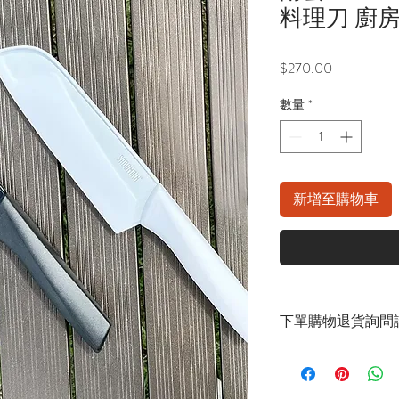
料理刀 廚
價
$270.00
格
數量
*
新增至購物車
下單購物退貨詢問請
官方LINE：@sly3861
或至首頁下方各拍賣