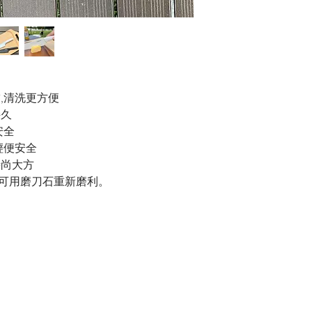
,清洗更方便
持久
安全
輕便安全
時尚大方
可用磨刀石重新磨利。
）