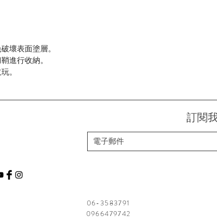
免破壞表面塗層。
刀鞘進行收納。
取玩。
訂閱
06-3583791
0966479742