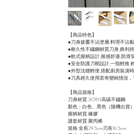
【商品特色】
●刀身披覆不沾塗層,料理不沾黏
●耐久性不鏽鋼材質刀身,鋒利
●軟式握柄設計,握感舒適,防滑
●安全防護刀鞘設計,一指輕推,
●外型沈穩輕便,搭配廚房裝潢
●刀具經久使用若有變鈍情況，
【商品規格】
刀身材質:3CR13高碳不鏽鋼
顏色：白色、黑色（隨機出貨
握柄材質:橡膠
護套材質:聚丙烯
規格:全長29.5cm刃長16.5cm