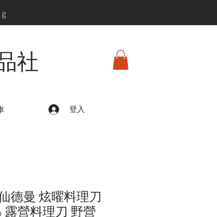
ng
品社
登入
車
仙德曼 炫曜料理刀
cm 露營料理刀 野營