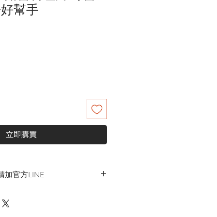
房好幫手
立即購買
加官方LINE
h
連結處自行下單選購