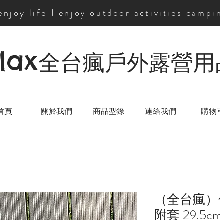
 enjoy life I enjoy outdoor activities campi
lax
全台瘋戶外露營用
首頁
關於我們
商品型錄
連絡我們
購物
（全台瘋）
附套 29.5