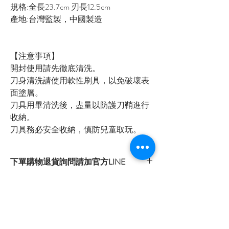
規格:全長23.7cm 刃長12.5cm
產地:台灣監製，中國製造
【注意事項】
開封使用請先徹底清洗。
刀身清洗請使用軟性刷具，以免破壞表
面塗層。
刀具用畢清洗後，盡量以防護刀鞘進行
收納。
刀具務必安全收納，慎防兒童取玩。
下單購物退貨詢問請加官方LINE
官方LINE：@sly3861h
或至首頁下方各拍賣連結處自行下單選購
首頁