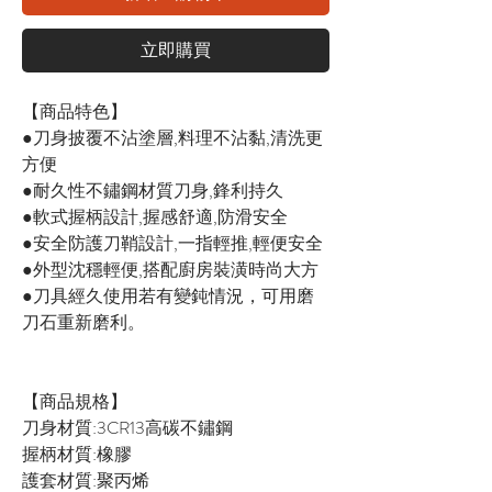
立即購買
【商品特色】
●刀身披覆不沾塗層,料理不沾黏,清洗更
方便
●耐久性不鏽鋼材質刀身,鋒利持久
●軟式握柄設計,握感舒適,防滑安全
●安全防護刀鞘設計,一指輕推,輕便安全
●外型沈穩輕便,搭配廚房裝潢時尚大方
●刀具經久使用若有變鈍情況，可用磨
刀石重新磨利。
【商品規格】
刀身材質:3CR13高碳不鏽鋼
握柄材質:橡膠
護套材質:聚丙烯