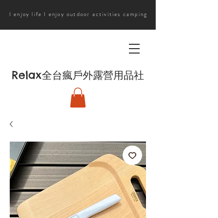
I enjoy life I enjoy outdoor activities camping
Relax
全台瘋戶外露營用品社