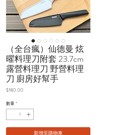
（全台瘋）仙德曼 炫
曜料理刀附套 23.7cm
露營料理刀 野營料理
刀 廚房好幫手
價
$180.00
格
數量
*
新增至購物車